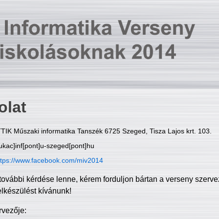
olat
TIK Műszaki informatika Tanszék 6725 Szeged, Tisza Lajos krt. 103.
ukac]inf[pont]u-szeged[pont]hu
ttps://www.facebook.com/miv2014
további kérdése lenne, kérem forduljon bártan a verseny szerve
elkészülést kívánunk!
rvezője: