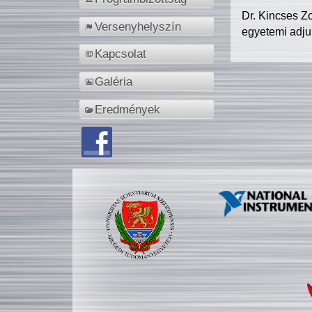
Dr. Kincses Z
Versenyhelyszín
egyetemi adju
Kapcsolat
Galéria
Eredmények