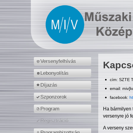
Versenyfelhívás
Kapcs
Lebonyolítás
cím: SZTE T
Díjazás
email: miv[k
Szponzorok
facebook:
h
Program
Ha bármilyen 
versenyre jó f
Regisztráció
A verseny sze
Programbizottság