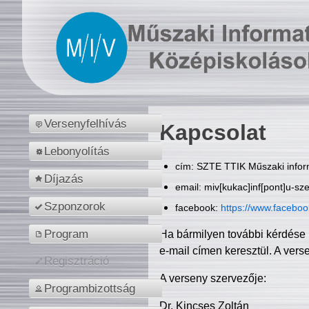
Versenyfelhívás
Kapcsolat
Lebonyolítás
cím: SZTE TTIK Műszaki inform
Díjazás
email: miv[kukac]inf[pont]u-sz
Szponzorok
facebook:
https://www.facebo
Program
Ha bármilyen további kérdése 
e-mail címen keresztül. A vers
Regisztráció
A verseny szervezője:
Programbizottság
Dr. Kincses Zoltán