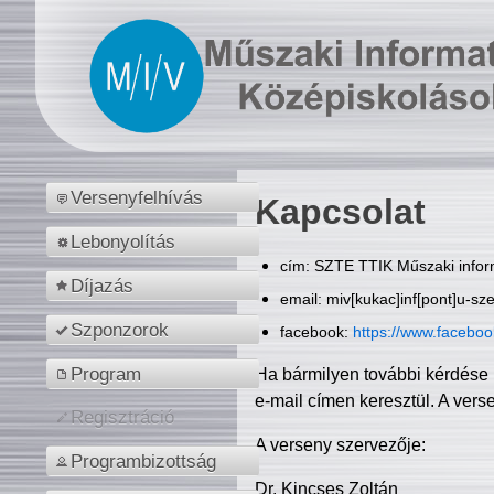
Versenyfelhívás
Kapcsolat
Lebonyolítás
cím: SZTE TTIK Műszaki inform
Díjazás
email: miv[kukac]inf[pont]u-sz
Szponzorok
facebook:
https://www.facebo
Program
Ha bármilyen további kérdése 
e-mail címen keresztül. A vers
Regisztráció
A verseny szervezője:
Programbizottság
Dr. Kincses Zoltán