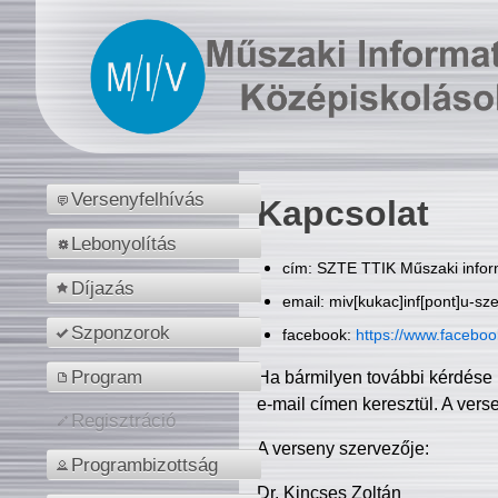
Versenyfelhívás
Kapcsolat
Lebonyolítás
cím: SZTE TTIK Műszaki inform
Díjazás
email: miv[kukac]inf[pont]u-sz
Szponzorok
facebook:
https://www.facebo
Program
Ha bármilyen további kérdése 
e-mail címen keresztül. A vers
Regisztráció
A verseny szervezője:
Programbizottság
Dr. Kincses Zoltán