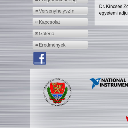
Dr. Kincses Z
Versenyhelyszín
egyetemi adju
Kapcsolat
Galéria
Eredmények