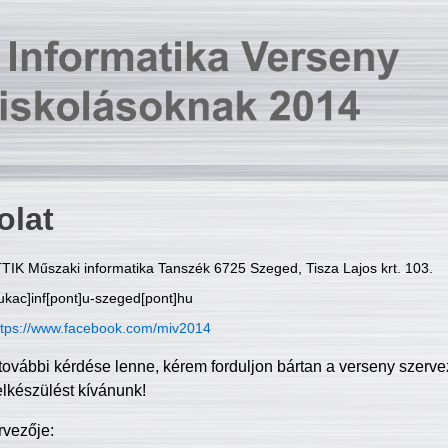
olat
TIK Műszaki informatika Tanszék 6725 Szeged, Tisza Lajos krt. 103.
ukac]inf[pont]u-szeged[pont]hu
ttps://www.facebook.com/miv2014
további kérdése lenne, kérem forduljon bártan a verseny szerve
elkészülést kívánunk!
rvezője: