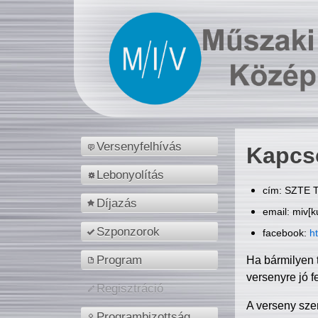
Versenyfelhívás
Kapcs
Lebonyolítás
cím: SZTE T
Díjazás
email: miv[k
Szponzorok
facebook:
h
Program
Ha bármilyen 
versenyre jó f
Regisztráció
A verseny sze
Programbizottság