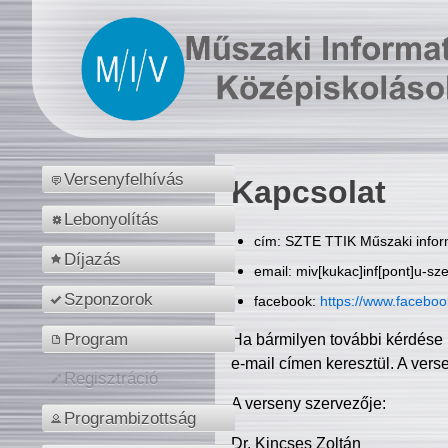
Versenyfelhívás
Kapcsolat
Lebonyolítás
cím: SZTE TTIK Műszaki inform
Díjazás
email: miv[kukac]inf[pont]u-sz
Szponzorok
facebook:
https://www.facebo
Program
Ha bármilyen további kérdése 
e-mail címen keresztül. A vers
Regisztráció
A verseny szervezője:
Programbizottság
Dr. Kincses Zoltán