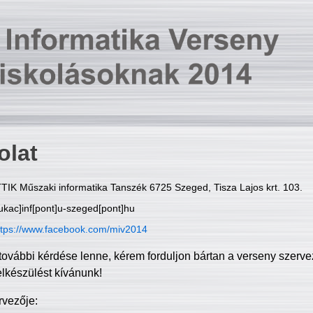
olat
TIK Műszaki informatika Tanszék 6725 Szeged, Tisza Lajos krt. 103.
ukac]inf[pont]u-szeged[pont]hu
ttps://www.facebook.com/miv2014
további kérdése lenne, kérem forduljon bártan a verseny szerve
elkészülést kívánunk!
rvezője: