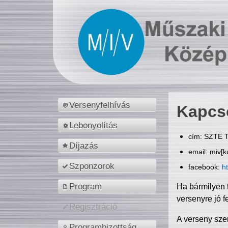
Versenyfelhívás
Kapcs
Lebonyolítás
cím: SZTE T
Díjazás
email: miv[k
Szponzorok
facebook:
h
Program
Ha bármilyen 
versenyre jó f
Regisztráció
A verseny sze
Programbizottság