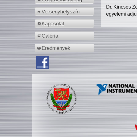
Dr. Kincses Z
Versenyhelyszín
egyetemi adju
Kapcsolat
Galéria
Eredmények