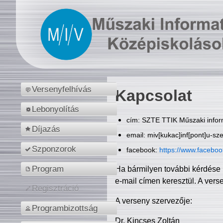
Versenyfelhívás
Kapcsolat
Lebonyolítás
cím: SZTE TTIK Műszaki inform
Díjazás
email: miv[kukac]inf[pont]u-sz
Szponzorok
facebook:
https://www.facebo
Program
Ha bármilyen további kérdése 
e-mail címen keresztül. A vers
Regisztráció
A verseny szervezője:
Programbizottság
Dr. Kincses Zoltán