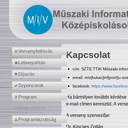
Versenyfelhívás
Kapcsolat
Lebonyolítás
cím: SZTE TTIK Műszaki inform
Díjazás
email: miv[kukac]inf[pont]u-sz
Szponzorok
facebook:
https://www.facebo
Program
Ha bármilyen további kérdése 
e-mail címen keresztül. A vers
Regisztráció
A verseny szervezője:
Programbizottság
Dr. Kincses Zoltán