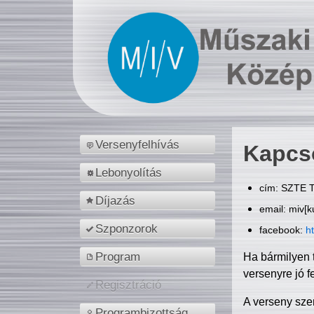
Versenyfelhívás
Kapcs
Lebonyolítás
cím: SZTE T
Díjazás
email: miv[k
Szponzorok
facebook:
h
Program
Ha bármilyen 
versenyre jó f
Regisztráció
A verseny sze
Programbizottság