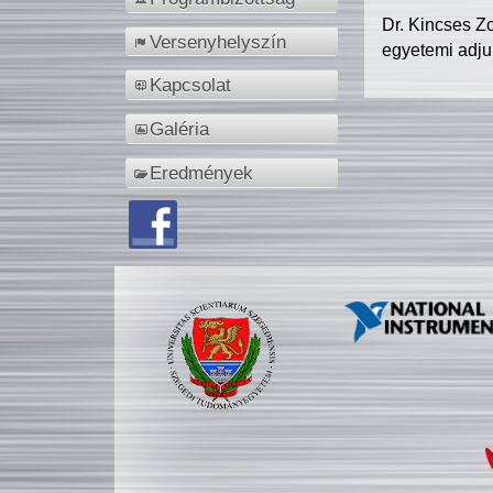
Dr. Kincses Z
Versenyhelyszín
egyetemi adju
Kapcsolat
Galéria
Eredmények