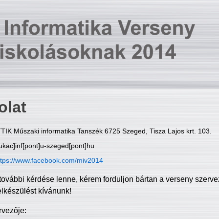
olat
TIK Műszaki informatika Tanszék 6725 Szeged, Tisza Lajos krt. 103.
ukac]inf[pont]u-szeged[pont]hu
ttps://www.facebook.com/miv2014
további kérdése lenne, kérem forduljon bártan a verseny szerve
elkészülést kívánunk!
rvezője: