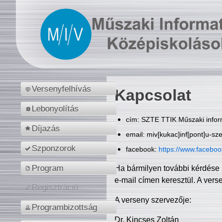
Versenyfelhívás
Kapcsolat
Lebonyolítás
cím: SZTE TTIK Műszaki inform
Díjazás
email: miv[kukac]inf[pont]u-sz
Szponzorok
facebook:
https://www.facebo
Program
Ha bármilyen további kérdése 
e-mail címen keresztül. A vers
Regisztráció
A verseny szervezője:
Programbizottság
Dr. Kincses Zoltán