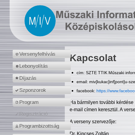
Versenyfelhívás
Kapcsolat
Lebonyolítás
cím: SZTE TTIK Műszaki inform
Díjazás
email: miv[kukac]inf[pont]u-sz
Szponzorok
facebook:
https://www.facebo
Program
Ha bármilyen további kérdése 
e-mail címen keresztül. A vers
Regisztráció
A verseny szervezője:
Programbizottság
Dr. Kincses Zoltán