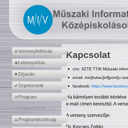
Versenyfelhívás
Kapcsolat
Lebonyolítás
cím: SZTE TTIK Műszaki inform
Díjazás
email: miv[kukac]inf[pont]u-sz
Szponzorok
facebook:
https://www.facebo
Program
Ha bármilyen további kérdése 
e-mail címen keresztül. A vers
Regisztráció
A verseny szervezője:
Programbizottság
Dr. Kincses Zoltán