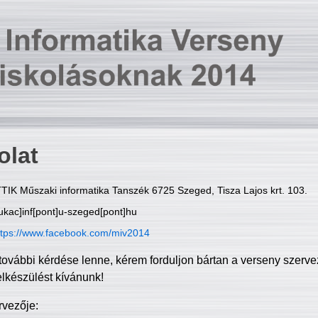
olat
TIK Műszaki informatika Tanszék 6725 Szeged, Tisza Lajos krt. 103.
ukac]inf[pont]u-szeged[pont]hu
ttps://www.facebook.com/miv2014
további kérdése lenne, kérem forduljon bártan a verseny szerve
elkészülést kívánunk!
rvezője: