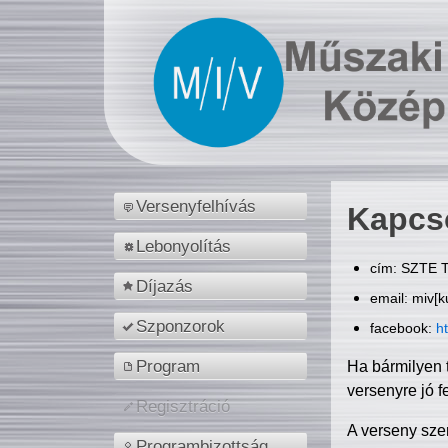
Versenyfelhívás
Kapcs
Lebonyolítás
cím: SZTE T
Díjazás
email: miv[k
Szponzorok
facebook:
h
Program
Ha bármilyen 
versenyre jó f
Regisztráció
A verseny sze
Programbizottság