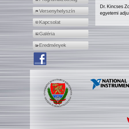
Dr. Kincses Z
Versenyhelyszín
egyetemi adju
Kapcsolat
Galéria
Eredmények