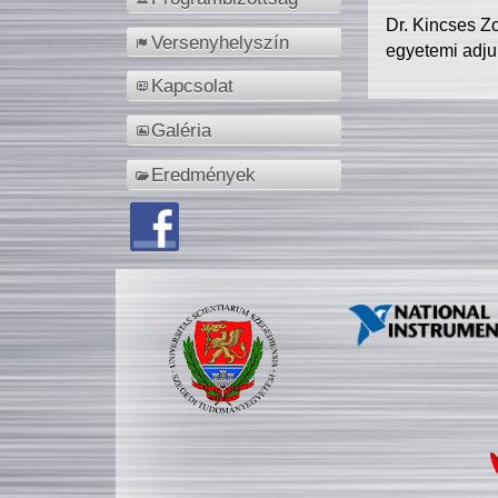
Dr. Kincses Z
Versenyhelyszín
egyetemi adju
Kapcsolat
Galéria
Eredmények