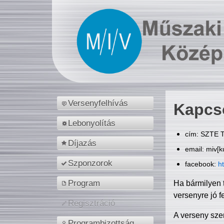
Versenyfelhívás
Kapcs
Lebonyolítás
cím: SZTE T
Díjazás
email: miv[k
Szponzorok
facebook:
h
Program
Ha bármilyen 
versenyre jó f
Regisztráció
A verseny sze
Programbizottság