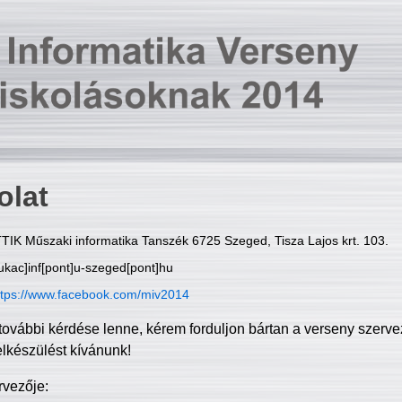
olat
TIK Műszaki informatika Tanszék 6725 Szeged, Tisza Lajos krt. 103.
ukac]inf[pont]u-szeged[pont]hu
ttps://www.facebook.com/miv2014
további kérdése lenne, kérem forduljon bártan a verseny szerve
elkészülést kívánunk!
rvezője: