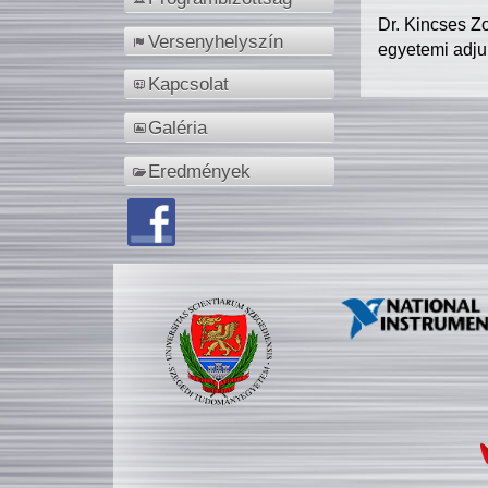
Dr. Kincses Z
Versenyhelyszín
egyetemi adju
Kapcsolat
Galéria
Eredmények