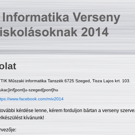
olat
TIK Műszaki informatika Tanszék 6725 Szeged, Tisza Lajos krt. 103.
ukac]inf[pont]u-szeged[pont]hu
ttps://www.facebook.com/miv2014
további kérdése lenne, kérem forduljon bártan a verseny szerve
elkészülést kívánunk!
rvezője: