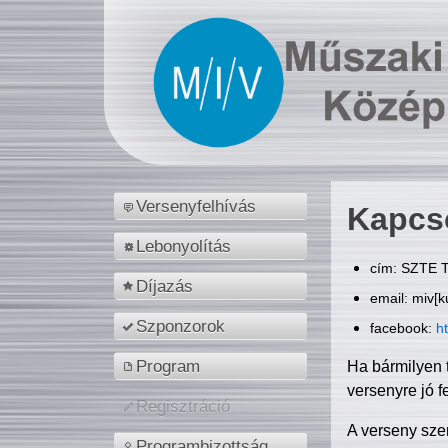
Versenyfelhívás
Kapcs
Lebonyolítás
cím: SZTE T
Díjazás
email: miv[k
Szponzorok
facebook:
h
Program
Ha bármilyen 
versenyre jó f
Regisztráció
A verseny sze
Programbizottság