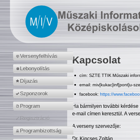
Versenyfelhívás
Kapcsolat
Lebonyolítás
cím: SZTE TTIK Műszaki inform
Díjazás
email: miv[kukac]inf[pont]u-sz
Szponzorok
facebook:
https://www.facebo
Program
Ha bármilyen további kérdése 
e-mail címen keresztül. A vers
Regisztráció
A verseny szervezője:
Programbizottság
Dr. Kincses Zoltán