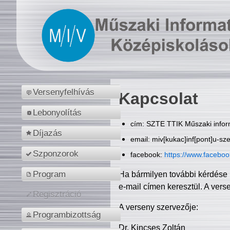
Versenyfelhívás
Kapcsolat
Lebonyolítás
cím: SZTE TTIK Műszaki inform
Díjazás
email: miv[kukac]inf[pont]u-sz
Szponzorok
facebook:
https://www.facebo
Program
Ha bármilyen további kérdése 
e-mail címen keresztül. A vers
Regisztráció
A verseny szervezője:
Programbizottság
Dr. Kincses Zoltán