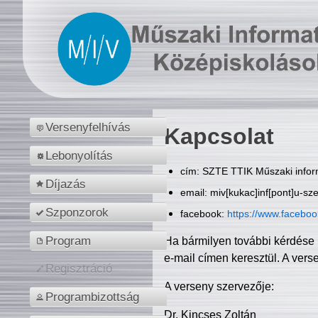
Versenyfelhívás
Kapcsolat
Lebonyolítás
cím: SZTE TTIK Műszaki inform
Díjazás
email: miv[kukac]inf[pont]u-sz
Szponzorok
facebook:
https://www.facebo
Program
Ha bármilyen további kérdése 
e-mail címen keresztül. A vers
Regisztráció
A verseny szervezője:
Programbizottság
Dr. Kincses Zoltán