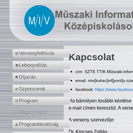
Versenyfelhívás
Kapcsolat
Lebonyolítás
cím: SZTE TTIK Műszaki inform
Díjazás
email: miv[kukac]inf[pont]u-sz
Szponzorok
facebook:
https://www.facebo
Program
Ha bármilyen további kérdése 
e-mail címen keresztül. A vers
Regisztráció
A verseny szervezője:
Programbizottság
Dr. Kincses Zoltán