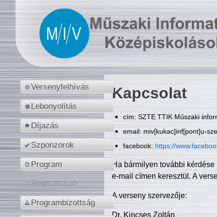
Versenyfelhívás
Kapcsolat
Lebonyolítás
cím: SZTE TTIK Műszaki inform
Díjazás
email: miv[kukac]inf[pont]u-sz
Szponzorok
facebook:
https://www.facebo
Program
Ha bármilyen további kérdése 
e-mail címen keresztül. A vers
Regisztráció
A verseny szervezője:
Programbizottság
Dr. Kincses Zoltán