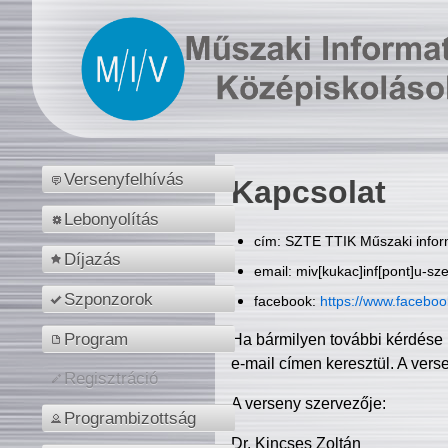
Versenyfelhívás
Kapcsolat
Lebonyolítás
cím: SZTE TTIK Műszaki inform
Díjazás
email: miv[kukac]inf[pont]u-sz
Szponzorok
facebook:
https://www.facebo
Program
Ha bármilyen további kérdése 
e-mail címen keresztül. A vers
Regisztráció
A verseny szervezője:
Programbizottság
Dr. Kincses Zoltán