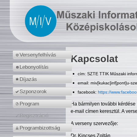
Versenyfelhívás
Kapcsolat
Lebonyolítás
cím: SZTE TTIK Műszaki inform
Díjazás
email: miv[kukac]inf[pont]u-sz
Szponzorok
facebook:
https://www.facebo
Program
Ha bármilyen további kérdése 
e-mail címen keresztül. A vers
Regisztráció
A verseny szervezője:
Programbizottság
Dr. Kincses Zoltán