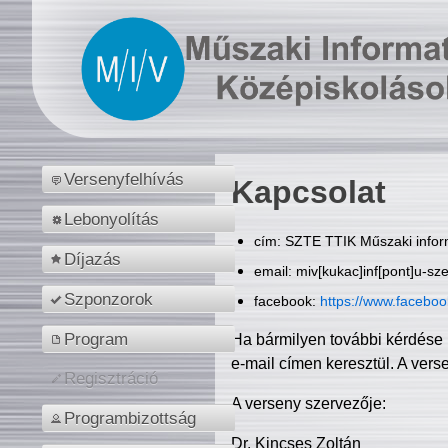
Versenyfelhívás
Kapcsolat
Lebonyolítás
cím: SZTE TTIK Műszaki inform
Díjazás
email: miv[kukac]inf[pont]u-sz
Szponzorok
facebook:
https://www.facebo
Program
Ha bármilyen további kérdése 
e-mail címen keresztül. A vers
Regisztráció
A verseny szervezője:
Programbizottság
Dr. Kincses Zoltán