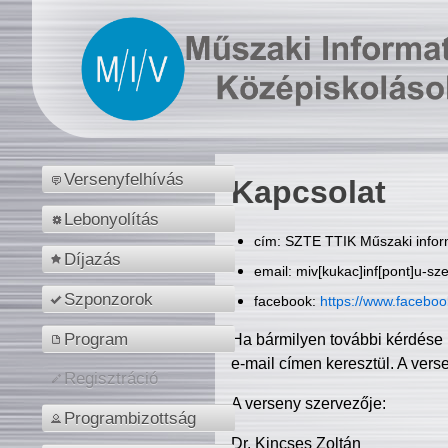
Versenyfelhívás
Kapcsolat
Lebonyolítás
cím: SZTE TTIK Műszaki inform
Díjazás
email: miv[kukac]inf[pont]u-sz
Szponzorok
facebook:
https://www.facebo
Program
Ha bármilyen további kérdése 
e-mail címen keresztül. A vers
Regisztráció
A verseny szervezője:
Programbizottság
Dr. Kincses Zoltán