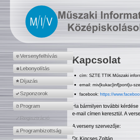
Versenyfelhívás
Kapcsolat
Lebonyolítás
cím: SZTE TTIK Műszaki inform
Díjazás
email: miv[kukac]inf[pont]u-sz
Szponzorok
facebook:
https://www.facebo
Program
Ha bármilyen további kérdése 
e-mail címen keresztül. A vers
Regisztráció
A verseny szervezője:
Programbizottság
Dr. Kincses Zoltán