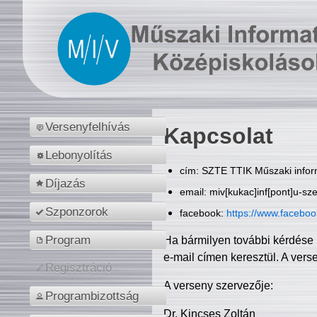
Versenyfelhívás
Kapcsolat
Lebonyolítás
cím: SZTE TTIK Műszaki inform
Díjazás
email: miv[kukac]inf[pont]u-sz
Szponzorok
facebook:
https://www.facebo
Program
Ha bármilyen további kérdése 
e-mail címen keresztül. A vers
Regisztráció
A verseny szervezője:
Programbizottság
Dr. Kincses Zoltán