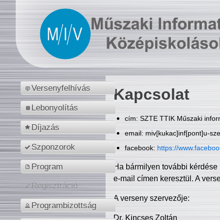
Versenyfelhívás
Kapcsolat
Lebonyolítás
cím: SZTE TTIK Műszaki inform
Díjazás
email: miv[kukac]inf[pont]u-sz
Szponzorok
facebook:
https://www.facebo
Program
Ha bármilyen további kérdése 
e-mail címen keresztül. A vers
Regisztráció
A verseny szervezője:
Programbizottság
Dr. Kincses Zoltán