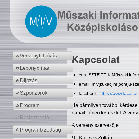
Versenyfelhívás
Kapcsolat
Lebonyolítás
cím: SZTE TTIK Műszaki inform
Díjazás
email: miv[kukac]inf[pont]u-sz
Szponzorok
facebook:
https://www.facebo
Program
Ha bármilyen további kérdése 
e-mail címen keresztül. A vers
Regisztráció
A verseny szervezője:
Programbizottság
Dr. Kincses Zoltán