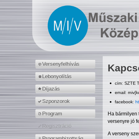
Versenyfelhívás
Kapcs
Lebonyolítás
cím: SZTE T
Díjazás
email: miv[k
Szponzorok
facebook:
h
Program
Ha bármilyen 
versenyre jó f
Regisztráció
A verseny sze
Programbizottság