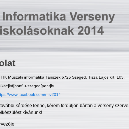
olat
TIK Műszaki informatika Tanszék 6725 Szeged, Tisza Lajos krt. 103.
ukac]inf[pont]u-szeged[pont]hu
ttps://www.facebook.com/miv2014
további kérdése lenne, kérem forduljon bártan a verseny szerve
elkészülést kívánunk!
rvezője: