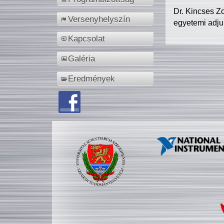
Dr. Kincses Z
Versenyhelyszín
egyetemi adju
Kapcsolat
Galéria
Eredmények