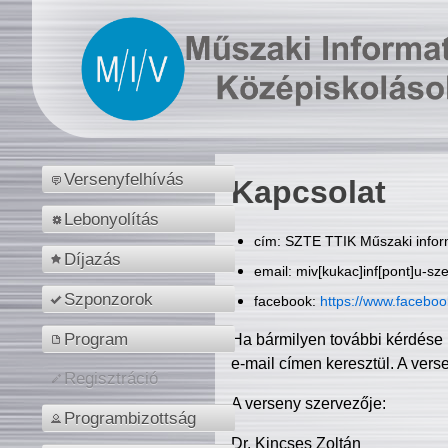
Versenyfelhívás
Kapcsolat
Lebonyolítás
cím: SZTE TTIK Műszaki inform
Díjazás
email: miv[kukac]inf[pont]u-sz
Szponzorok
facebook:
https://www.facebo
Program
Ha bármilyen további kérdése 
e-mail címen keresztül. A vers
Regisztráció
A verseny szervezője:
Programbizottság
Dr. Kincses Zoltán