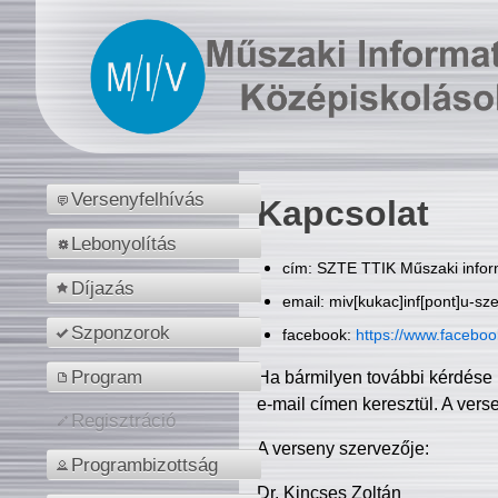
Versenyfelhívás
Kapcsolat
Lebonyolítás
cím: SZTE TTIK Műszaki inform
Díjazás
email: miv[kukac]inf[pont]u-sz
Szponzorok
facebook:
https://www.facebo
Program
Ha bármilyen további kérdése 
e-mail címen keresztül. A vers
Regisztráció
A verseny szervezője:
Programbizottság
Dr. Kincses Zoltán