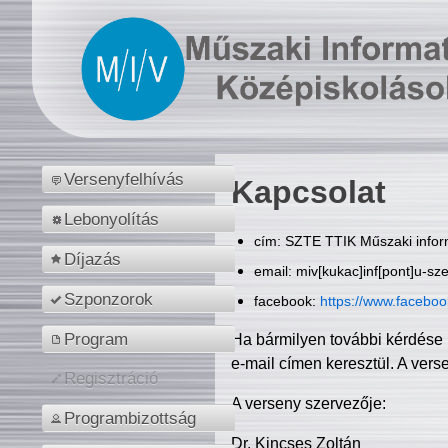
Versenyfelhívás
Kapcsolat
Lebonyolítás
cím: SZTE TTIK Műszaki inform
Díjazás
email: miv[kukac]inf[pont]u-sz
Szponzorok
facebook:
https://www.facebo
Program
Ha bármilyen további kérdése 
e-mail címen keresztül. A vers
Regisztráció
A verseny szervezője:
Programbizottság
Dr. Kincses Zoltán