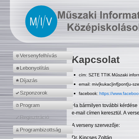
Versenyfelhívás
Kapcsolat
Lebonyolítás
cím: SZTE TTIK Műszaki inform
Díjazás
email: miv[kukac]inf[pont]u-sz
Szponzorok
facebook:
https://www.facebo
Program
Ha bármilyen további kérdése 
e-mail címen keresztül. A vers
Regisztráció
A verseny szervezője:
Programbizottság
Dr. Kincses Zoltán