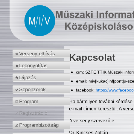
Versenyfelhívás
Kapcsolat
Lebonyolítás
cím: SZTE TTIK Műszaki inform
Díjazás
email: miv[kukac]inf[pont]u-sz
Szponzorok
facebook:
https://www.facebo
Program
Ha bármilyen további kérdése 
e-mail címen keresztül. A vers
Regisztráció
A verseny szervezője:
Programbizottság
Dr. Kincses Zoltán