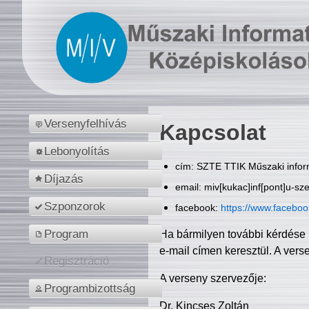
Versenyfelhívás
Kapcsolat
Lebonyolítás
cím: SZTE TTIK Műszaki inform
Díjazás
email: miv[kukac]inf[pont]u-sz
Szponzorok
facebook:
https://www.facebo
Program
Ha bármilyen további kérdése 
e-mail címen keresztül. A vers
Regisztráció
A verseny szervezője:
Programbizottság
Dr. Kincses Zoltán