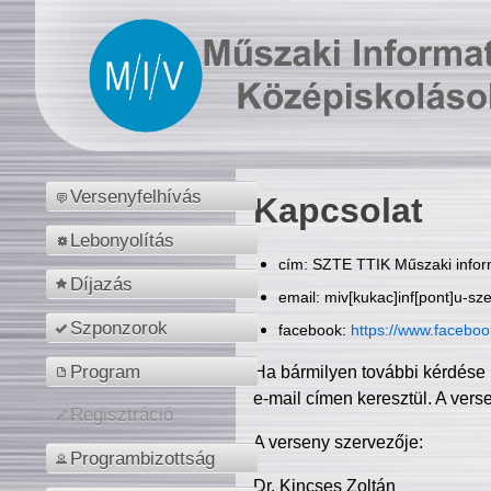
Versenyfelhívás
Kapcsolat
Lebonyolítás
cím: SZTE TTIK Műszaki inform
Díjazás
email: miv[kukac]inf[pont]u-sz
Szponzorok
facebook:
https://www.facebo
Program
Ha bármilyen további kérdése 
e-mail címen keresztül. A vers
Regisztráció
A verseny szervezője:
Programbizottság
Dr. Kincses Zoltán