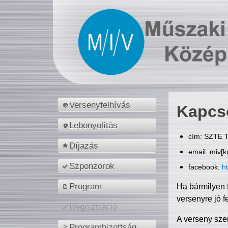
Versenyfelhívás
Kapcs
Lebonyolítás
cím: SZTE T
Díjazás
email: miv[k
Szponzorok
facebook:
h
Program
Ha bármilyen 
versenyre jó f
Regisztráció
A verseny sze
Programbizottság