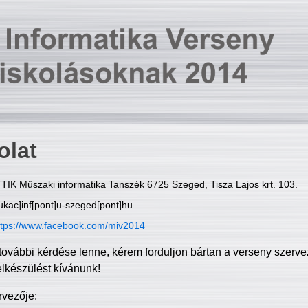
olat
TIK Műszaki informatika Tanszék 6725 Szeged, Tisza Lajos krt. 103.
ukac]inf[pont]u-szeged[pont]hu
ttps://www.facebook.com/miv2014
további kérdése lenne, kérem forduljon bártan a verseny szerve
elkészülést kívánunk!
rvezője: