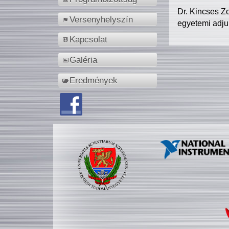
Dr. Kincses Z
Versenyhelyszín
egyetemi adju
Kapcsolat
Galéria
Eredmények