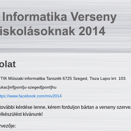
olat
TIK Műszaki informatika Tanszék 6725 Szeged, Tisza Lajos krt. 103.
ukac]inf[pont]u-szeged[pont]hu
ttps://www.facebook.com/miv2014
további kérdése lenne, kérem forduljon bártan a verseny szerve
elkészülést kívánunk!
rvezője: