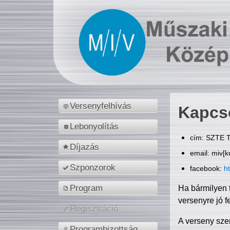
Versenyfelhívás
Kapcs
Lebonyolítás
cím: SZTE T
Díjazás
email: miv[k
Szponzorok
facebook:
h
Program
Ha bármilyen 
versenyre jó f
Regisztráció
A verseny sze
Programbizottság