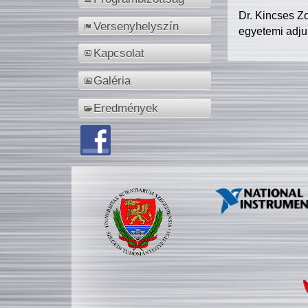
Dr. Kincses Z
Versenyhelyszín
egyetemi adju
Kapcsolat
Galéria
Eredmények