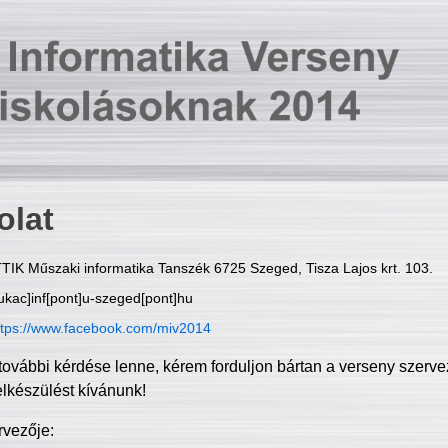
olat
TIK Műszaki informatika Tanszék 6725 Szeged, Tisza Lajos krt. 103.
ukac]inf[pont]u-szeged[pont]hu
ttps://www.facebook.com/miv2014
további kérdése lenne, kérem forduljon bártan a verseny szerve
elkészülést kívánunk!
rvezője: