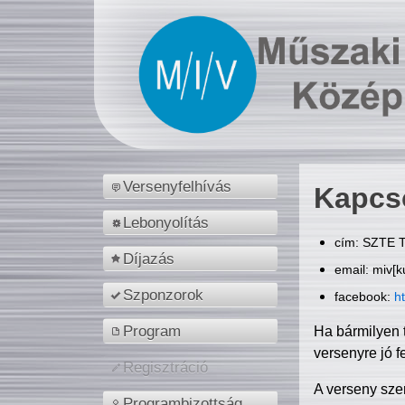
Versenyfelhívás
Kapcs
Lebonyolítás
cím: SZTE T
Díjazás
email: miv[k
Szponzorok
facebook:
h
Program
Ha bármilyen 
versenyre jó f
Regisztráció
A verseny sze
Programbizottság