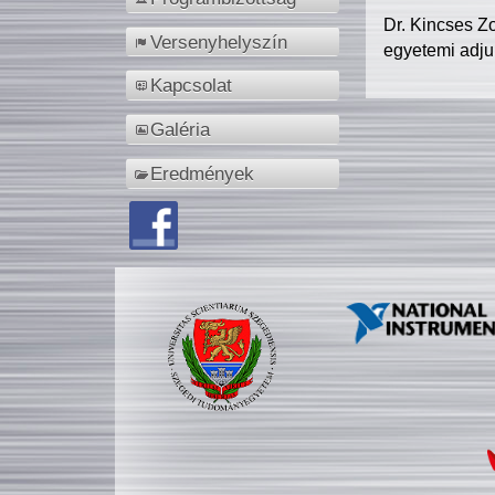
Dr. Kincses Z
Versenyhelyszín
egyetemi adju
Kapcsolat
Galéria
Eredmények