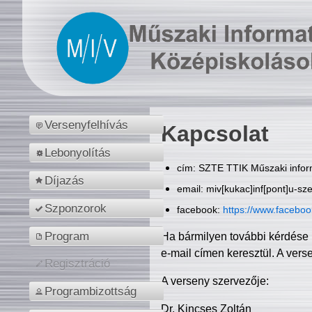
Versenyfelhívás
Kapcsolat
Lebonyolítás
cím: SZTE TTIK Műszaki inform
Díjazás
email: miv[kukac]inf[pont]u-sz
Szponzorok
facebook:
https://www.facebo
Program
Ha bármilyen további kérdése 
e-mail címen keresztül. A vers
Regisztráció
A verseny szervezője:
Programbizottság
Dr. Kincses Zoltán