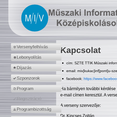
Versenyfelhívás
Kapcsolat
Lebonyolítás
cím: SZTE TTIK Műszaki inform
Díjazás
email: miv[kukac]inf[pont]u-sz
Szponzorok
facebook:
https://www.facebo
Program
Ha bármilyen további kérdése 
e-mail címen keresztül. A vers
Regisztráció
A verseny szervezője:
Programbizottság
Dr. Kincses Zoltán