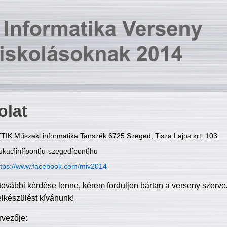
olat
TIK Műszaki informatika Tanszék 6725 Szeged, Tisza Lajos krt. 103.
ukac]inf[pont]u-szeged[pont]hu
ttps://www.facebook.com/miv2014
további kérdése lenne, kérem forduljon bártan a verseny szerve
elkészülést kívánunk!
rvezője: