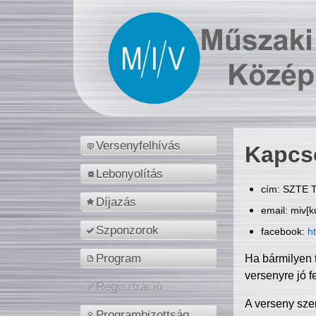
Versenyfelhívás
Kapcs
Lebonyolítás
cím: SZTE T
Díjazás
email: miv[k
Szponzorok
facebook:
h
Program
Ha bármilyen 
versenyre jó f
Regisztráció
A verseny sze
Programbizottság