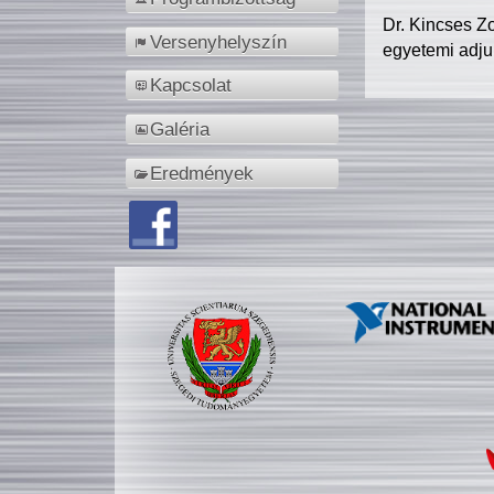
Dr. Kincses Z
Versenyhelyszín
egyetemi adju
Kapcsolat
Galéria
Eredmények