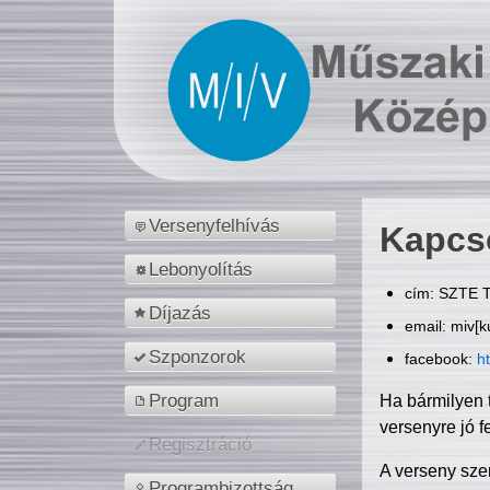
Versenyfelhívás
Kapcs
Lebonyolítás
cím: SZTE T
Díjazás
email: miv[k
Szponzorok
facebook:
h
Program
Ha bármilyen 
versenyre jó f
Regisztráció
A verseny sze
Programbizottság