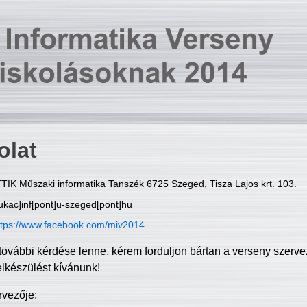
olat
TIK Műszaki informatika Tanszék 6725 Szeged, Tisza Lajos krt. 103.
ukac]inf[pont]u-szeged[pont]hu
ttps://www.facebook.com/miv2014
további kérdése lenne, kérem forduljon bártan a verseny szerve
elkészülést kívánunk!
rvezője: