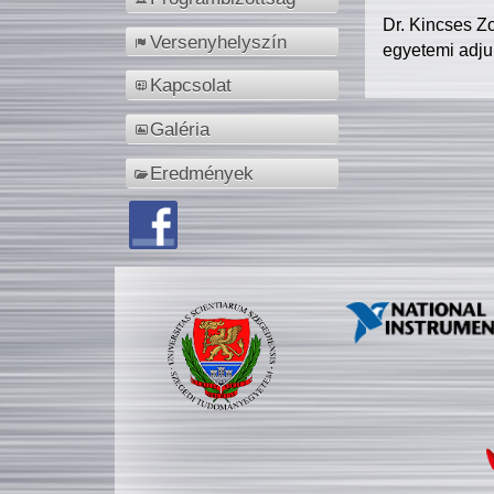
Dr. Kincses Z
Versenyhelyszín
egyetemi adju
Kapcsolat
Galéria
Eredmények