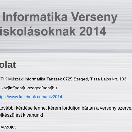
olat
TIK Műszaki informatika Tanszék 6725 Szeged, Tisza Lajos krt. 103.
ukac]inf[pont]u-szeged[pont]hu
ttps://www.facebook.com/miv2014
további kérdése lenne, kérem forduljon bártan a verseny szerve
elkészülést kívánunk!
rvezője: