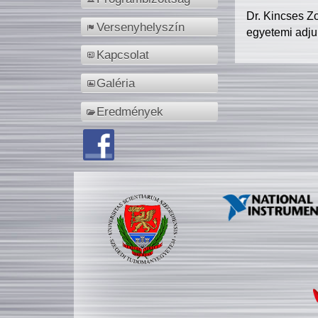
Dr. Kincses Z
Versenyhelyszín
egyetemi adju
Kapcsolat
Galéria
Eredmények