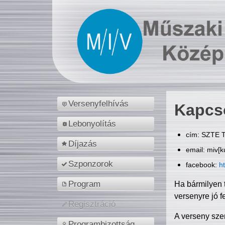
Versenyfelhívás
Kapcs
Lebonyolítás
cím: SZTE T
Díjazás
email: miv[k
Szponzorok
facebook:
h
Program
Ha bármilyen 
versenyre jó f
Regisztráció
A verseny sze
Programbizottság