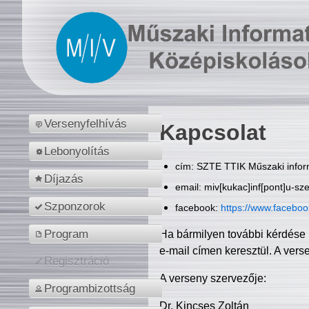
Versenyfelhívás
Kapcsolat
Lebonyolítás
cím: SZTE TTIK Műszaki inform
Díjazás
email: miv[kukac]inf[pont]u-sz
Szponzorok
facebook:
https://www.facebo
Program
Ha bármilyen további kérdése 
e-mail címen keresztül. A vers
Regisztráció
A verseny szervezője:
Programbizottság
Dr. Kincses Zoltán