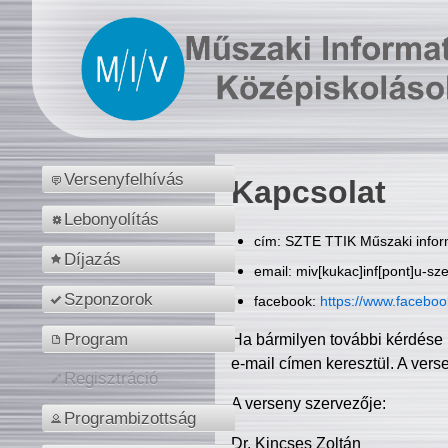
Versenyfelhívás
Kapcsolat
Lebonyolítás
cím: SZTE TTIK Műszaki inform
Díjazás
email: miv[kukac]inf[pont]u-sz
Szponzorok
facebook:
https://www.facebo
Program
Ha bármilyen további kérdése 
e-mail címen keresztül. A vers
Regisztráció
A verseny szervezője:
Programbizottság
Dr. Kincses Zoltán