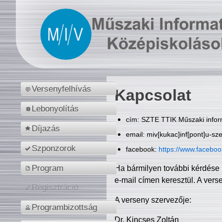
Versenyfelhívás
Kapcsolat
Lebonyolítás
cím: SZTE TTIK Műszaki inform
Díjazás
email: miv[kukac]inf[pont]u-sz
Szponzorok
facebook:
https://www.facebo
Program
Ha bármilyen további kérdése 
e-mail címen keresztül. A vers
Regisztráció
A verseny szervezője:
Programbizottság
Dr. Kincses Zoltán