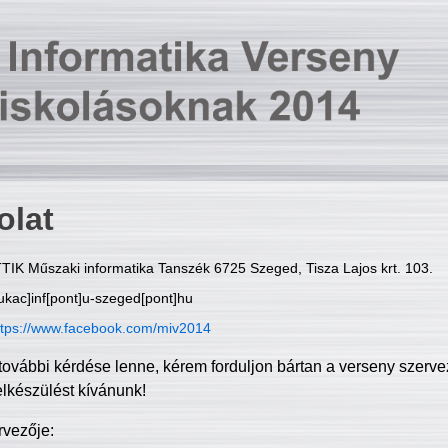
olat
TIK Műszaki informatika Tanszék 6725 Szeged, Tisza Lajos krt. 103.
ukac]inf[pont]u-szeged[pont]hu
ttps://www.facebook.com/miv2014
további kérdése lenne, kérem forduljon bártan a verseny szerve
elkészülést kívánunk!
rvezője: