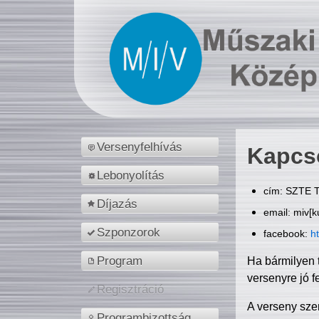
Versenyfelhívás
Kapcs
Lebonyolítás
cím: SZTE T
Díjazás
email: miv[k
Szponzorok
facebook:
h
Program
Ha bármilyen 
versenyre jó f
Regisztráció
A verseny sze
Programbizottság