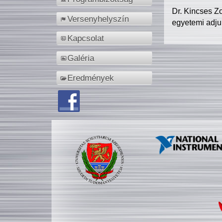
Dr. Kincses Z
Versenyhelyszín
egyetemi adju
Kapcsolat
Galéria
Eredmények