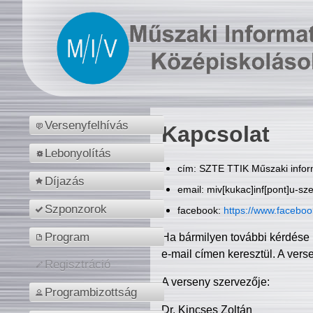
Versenyfelhívás
Kapcsolat
Lebonyolítás
cím: SZTE TTIK Műszaki inform
Díjazás
email: miv[kukac]inf[pont]u-sz
Szponzorok
facebook:
https://www.facebo
Program
Ha bármilyen további kérdése 
e-mail címen keresztül. A vers
Regisztráció
A verseny szervezője:
Programbizottság
Dr. Kincses Zoltán